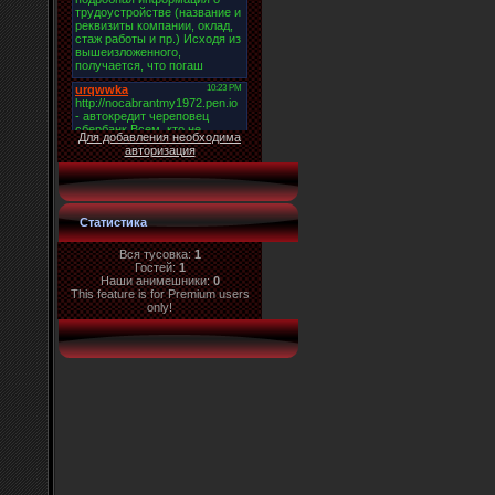
Для добавления необходима
авторизация
Статистика
Вся тусовка:
1
Гостей:
1
Наши анимешники:
0
This feature is for Premium users
only!