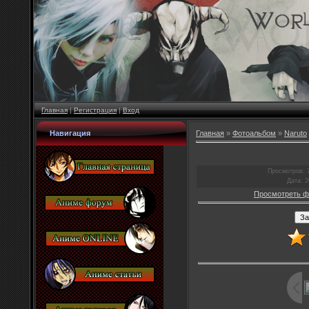
Главная
|
Регистрация
|
Вход
Навигация
Главная
»
Фотоальбом
»
Naruto
Просмотров
: 
Дата
: 
Просмотреть ф