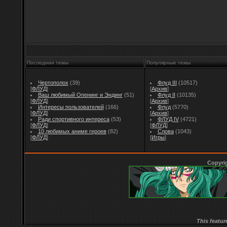
Последнии темы
Популярные темы
Чертополох
(39)
Флуд III
(10517)
[
ФЛУД
]
[
Архив
]
Ваш любимый Опенинг и Эндинг
(51)
Флуд II
(10135)
[
ФЛУД
]
[
Архив
]
Интересы пользователей
(166)
Флуд
(5770)
[
ФЛУД
]
[
Архив
]
Ради спортивного интереса
(53)
ФЛУД IV
(4721)
[
ФЛУД
]
[
ФЛУД
]
10 любимых аниме героев
(82)
Слова
(1043)
[
ФЛУД
]
[
Игры
]
Copyri
This featur